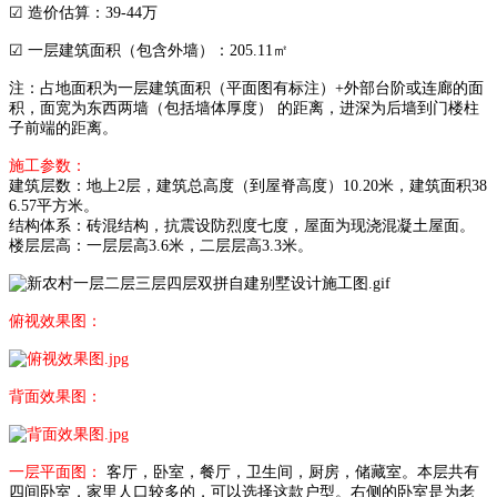
☑
造价估算：39-44万
☑ 一层建筑面积（包含外墙）：205.11㎡
注：占地面积为一层建筑面积（平面图有标注）+外部台阶或连廊的面
积，面宽为东西两墙（包括墙体厚度） 的距离，进深为后墙到门楼柱
子前端的距离。
施工参数：
建筑层数：地上2层，建筑总高度（到屋脊高度）10.20米，建筑面积38
6.57平方米。
结构体系：砖混结构，抗震设防烈度七度，屋面为现浇混凝土屋面。
楼层层高：一层层高3.6米，二层层高3.3米。
俯视效果图：
背面效果图：
一层平面图：
客厅，卧室，餐厅，卫生间，厨房，储藏室。本层共有
四间卧室，家里人口较多的，可以选择这款户型。右侧的卧室是为老