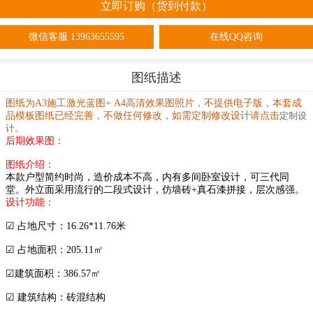
立即订购（货到付款）
微信客服
13963655595
在线QQ咨询
图纸描述
图纸为A3施工激光蓝图+ A4高清效果图照片，不提供电子版，本套成
品模板图纸已经完善，不做任何修改，如需定制修改设计请点击
定制设
计
。
后期效果图：
图纸介绍：
本款户型简约时尚，造价成本不高，内有多间卧室设计，可三代同
堂。外立面采用流行的二段式设计，仿墙砖+真石漆拼接，层次感强。
设计功能：
☑ 占地尺寸：16.26*11.76米
☑ 占地面积：205.11㎡
☑建筑面积：386.57㎡
☑ 建筑结构：砖混结构